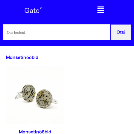
Nahk
Peamenüü
Otsi:
Otsi
Mansetinööbid
Mansetinööbid