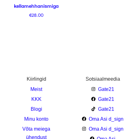
kellamehhanismiga
€
28.00
Kiirlingid
Sotsiaalmeedia
Meist
Gate21
KKK
Gate21
Blogi
Gate21
Minu konto
Oma Asi d_sign
Võta meiega
Oma Asi d_sign
ühendust
Oma Asi